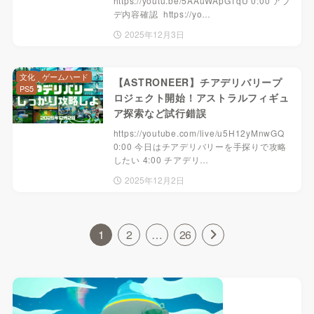
https://youtu.be/5AAuWApG1qU 0:00 アプ
デ内容確認 ​​ https://yo…
2025年12月3日
文化
ゲームハード
【ASTRONEER】チアデリバリープ
PS5
ロジェクト開始！アストラルフィギュ
ア探索など試行錯誤
https://youtube.com/live/u5H12yMnwGQ ​​
0:00 今日はチアデリバリーを手探りで攻略
したい 4:00 チアデリ…
2025年12月2日
1
2
…
26