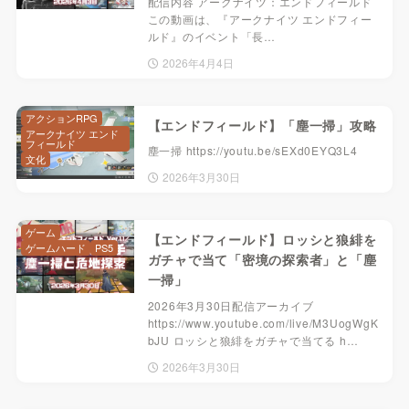
配信内容 アークナイツ：エンドフィールド
この動画は、『アークナイツ エンドフィー
ルド』のイベント「長…
2026年4月4日
アクションRPG
【エンドフィールド】「塵一掃」攻略
アークナイツ エンド
フィールド
塵一掃 https://youtu.be/sEXd0EYQ3L4
文化
2026年3月30日
ゲーム
【エンドフィールド】ロッシと狼緋を
ゲームハード
PS5
ガチャで当て「密境の探索者」と「塵
一掃」
2026年3月30日配信アーカイブ
https://www.youtube.com/live/M3UogWgK
bJU ロッシと狼緋をガチャで当てる h…
2026年3月30日