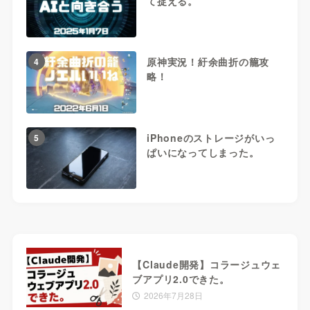
て捉える。
原神実況！紆余曲折の籠攻
4
略！
iPhoneのストレージがいっ
5
ぱいになってしまった。
【Claude開発】コラージュウェ
ブアプリ2.0できた。
2026年7月28日