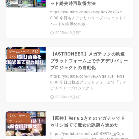
ッド紛失時再取得方法
https://youtube.com/live/vp8ox2qzCxc ​​​​
0:00 今日もチアデリバリープロジェクトイ
ベントの自動化の改…
2025年12月5日
ゲームハード
PS5
【ASTRONEER】メガテックの軌道
文化
プラットフォーム上でチアデリバリー
プロジェクトの自動化
https://youtube.com/live/XVqaHuP_N3s
0:00 今日は軌道プラットフォームで「チア
デリバリープロジェクト…
2025年12月4日
文化
ゲーム
【原神】Ver.6.2きたのでガチャでド
ゲームハード
ゥリン当てて魔女の課題を進めた
https://youtube.com/live/0hDRTx_gQgs