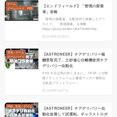
ゲーム
【エンドフィールド】「密境の探索
ゲームハード
PS5
者」攻略
「密境の探索者」を配信内で攻略したアー
カイブ。 「危地探索」を攻略
https://youtu.be/Mv1iN4Tl3dM http…
2026年3月30日
文化
ゲーム
【ASTRONEER】チアデリバリー報
ゲームハード
酬受取完了。土砂遠心分離機使用チア
デリバリー自動化
0:00 今日は気の向くままに。 16:05 メガ地
面プラットフォームと建造アンカー着陸台
を軌道プラットフォー…
2025年12月7日
PS5
文化
ゲーム
【ASTRONEER】チアデリバリー自
動化改善して試運転。ギャラストロポ