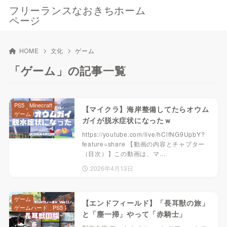
フリーランスなおきちホーム
ページ
HOME
文化
ゲーム
「ゲーム」の記事一覧
PS5
Minecraft
【マイクラ】海岸整備してたらオウム
ゲーム
ガイが脱水症状になったｗ
https://youtube.com/live/hClfNG9UpbY?
feature=share 【動画の内容とチャプター
（目次）】この動画は、マ…
2026年4月13日
ゲーム
【エンドフィールド】「長耳獣の旅」
ゲームハード
PS5
と「塵一掃」やって「赤騎士」