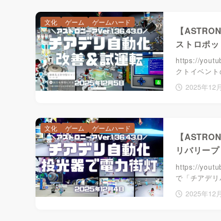
文化
ゲーム
ゲームハード
【ASTR
ストロポッ
https://yo
クトイベント
2025年12
文化
ゲーム
ゲームハード
【ASTR
リバリープ
https://y
で「チアデリ
2025年12