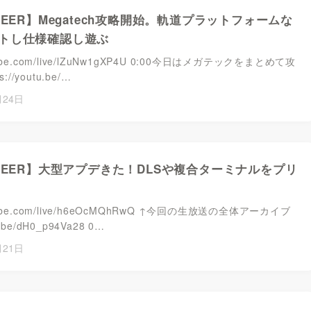
NEER】Megatech攻略開始。軌道プラットフォームな
トし仕様確認し遊ぶ
utube.com/live/lZuNw1gXP4U ​​​​0:00今日はメガテックをまとめて攻
://youtu.be/…
月24日
ONEER】大型アプデきた！DLSや複合ターミナルをプリ
outube.com/live/h6eOcMQhRwQ ↑今回の生放送の全体アーカイブ
u.be/dH0_p94Va28 ​​0…
月21日