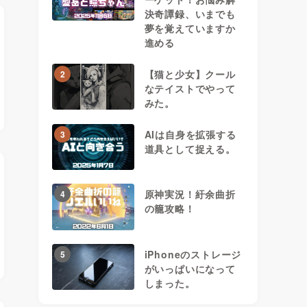
決奇譚録、いまでも
夢を覚えていますか
進める
【猫と少女】クール
2
なテイストでやって
みた。
AIは自身を拡張する
3
道具として捉える。
原神実況！紆余曲折
4
の籠攻略！
iPhoneのストレージ
5
がいっぱいになって
しまった。