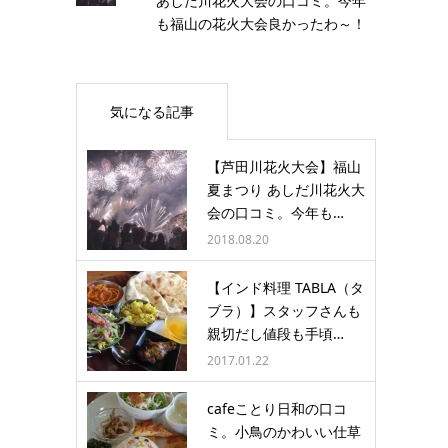
あしだ川花火大会の口コミ。今年
も福山の花火大会良かったわ～！
気になる記事
【芦田川花火大会】福山
夏まつり あしだ川花火大
会の口コミ。今年も…
2018.08.20
【インド料理 TABLA（タ
ブラ）】スタッフさんも
親切だし値段も手頃…
2017.01.22
cafeことり日和の口コ
ミ。小鳥のかわいい仕草