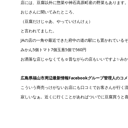
店には、豆腐以外に惣菜や神石高原町産の野菜もあります
おじさんに聞いてみたところ、
（豆腐だけじゃあ、やっていけんけぇ）
と言われてました。
JAの店の一角や最近できた府中の道の駅にも置かれている
みかん5個トマト7個玉葱5個で560円
お洒落な店じゃなくても☺昔ながらの店もいいですよ✨みか
広島県福山市周辺最新情報Facebookグループ管理人のコ
こういう商売っけがないお店にも口コミでお客さんが行く
寂しいなぁ。近くに行くことがあればついでに豆腐買うと