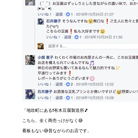
「地吹町にある❗有木豆腐製造所🎵
こちら、全く商売っけがなく😅
看板もない😅昔ながらのお店です。