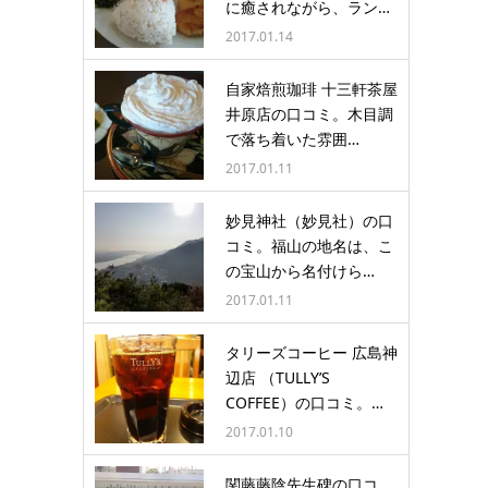
に癒されながら、ラン…
2017.01.14
自家焙煎珈琲 十三軒茶屋
井原店の口コミ。木目調
で落ち着いた雰囲…
2017.01.11
妙見神社（妙見社）の口
コミ。福山の地名は、こ
の宝山から名付けら…
2017.01.11
タリーズコーヒー 広島神
辺店 （TULLY’S
COFFEE）の口コミ。…
2017.01.10
関藤藤陰先生碑の口コ