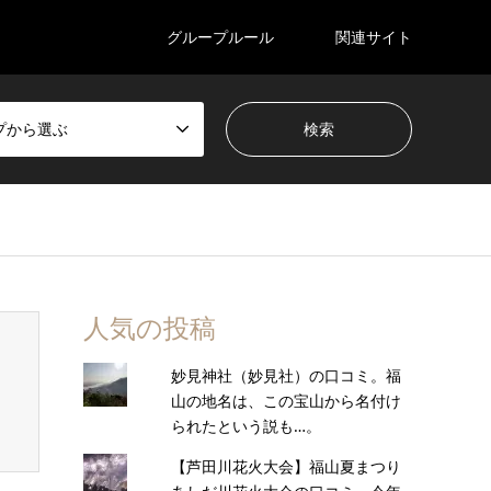
グループルール
関連サイト
プから選ぶ
人気の投稿
妙見神社（妙見社）の口コミ。福
山の地名は、この宝山から名付け
られたという説も…。
【芦田川花火大会】福山夏まつり