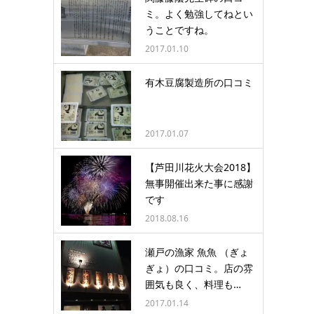
ミ。よく勉強してねとい
うことですね。
2017.01.10
有木豆腐製造所の口コミ
2017.01.07
【芦田川花火大会2018】
無事開催出来た事に感謝
です
2018.08.16
瀬戸の漁家 魚魚 （ぎょ
ぎょ）の口コミ。店の雰
囲気も良く、料理も…
2017.01.14