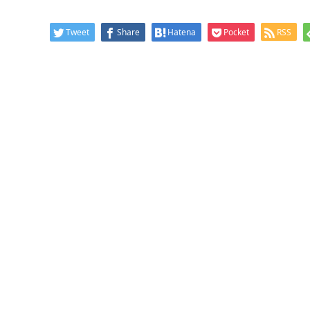
Tweet
Share
Hatena
Pocket
RSS