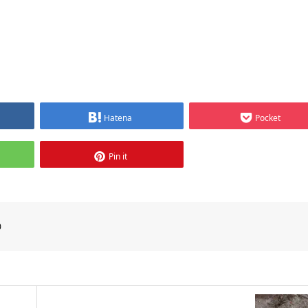
Hatena
Pocket
Pin it
0