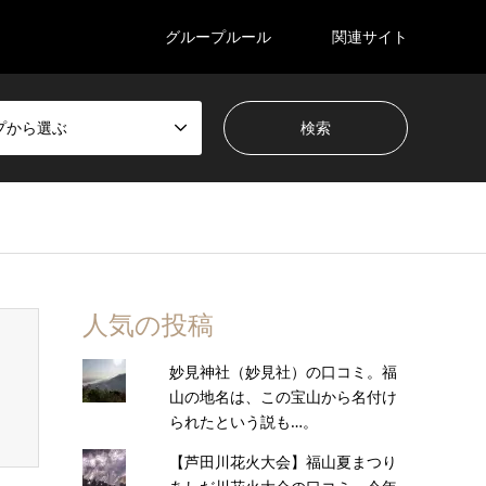
グループルール
関連サイト
プから選ぶ
人気の投稿
妙見神社（妙見社）の口コミ。福
山の地名は、この宝山から名付け
られたという説も…。
【芦田川花火大会】福山夏まつり