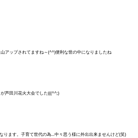
アップされてますね～(^^)便利な世の中になりましたね
田川花火大会でした(((^^;)
！
年になります。子育て世代の為…中々思う様に外出出来ませんけど(笑)