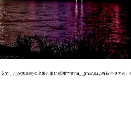
でしたが無事開催出来た事に感謝ですm(_ _)m写真は西新涯側の河川