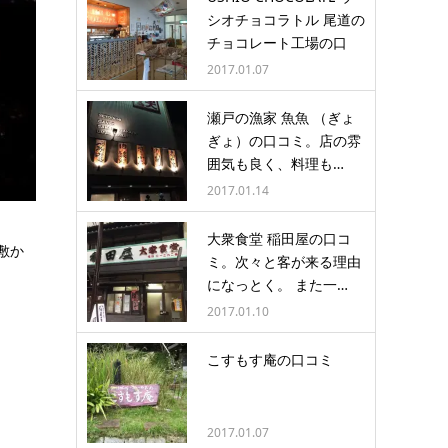
シオチョコラトル 尾道の
チョコレート工場の口
コ…
2017.01.07
瀬戸の漁家 魚魚 （ぎょ
ぎょ）の口コミ。店の雰
囲気も良く、料理も…
2017.01.14
大衆食堂 稲田屋の口コ
敷か
ミ。次々と客が来る理由
になっとく。 また一…
2017.01.10
こすもす庵の口コミ
2017.01.07