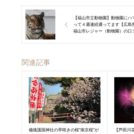
【福山市立動物園】動物園にハ
って４週連続通ってます【広島
福山市レジャー（動物園）の口
ミ】
関連記事
備後護国神社の早咲きの桜”南京桜”が
【芦田川花