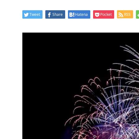
Tweet
Share
Hatena
Pocket
RSS