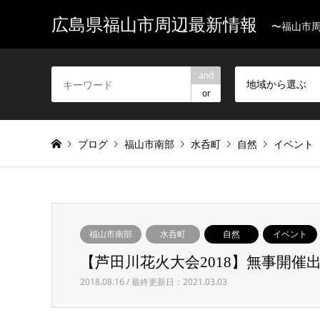
広島県福山市周辺最新情報
〜福山市
and
地域から選ぶ
or
ブログ
福山市南部
水呑町
自然
イベント
福山市南部
水呑町
自然
イベント
【芦田川花火大会2018】無事開催
2018.08.16 / 最終更新日：2021.03.03