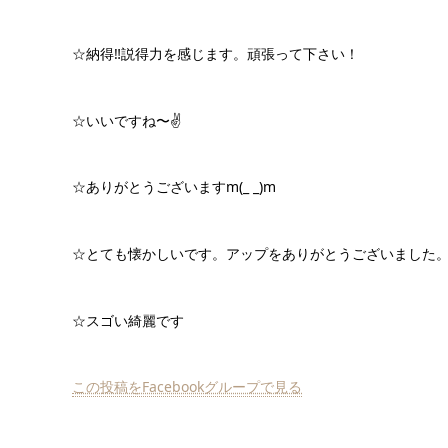
☆納得‼️説得力を感じます。頑張って下さい！
☆いいですね〜✌️
☆ありがとうございますm(_ _)m
☆とても懐かしいです。アップをありがとうございました
☆スゴい綺麗です
この投稿をFacebookグループで見る