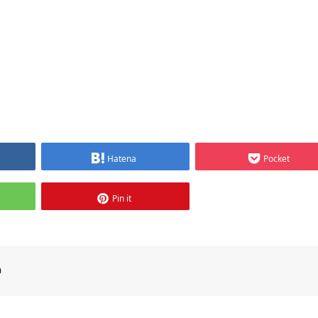
Hatena
Pocket
Pin it
0