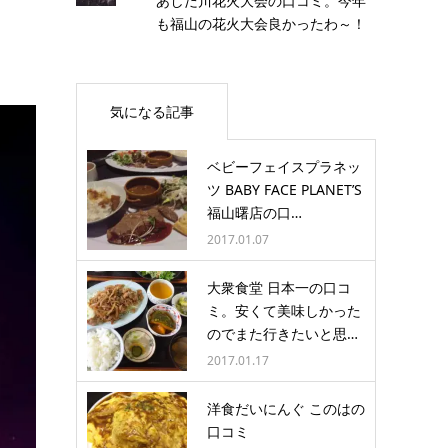
あしだ川花火大会の口コミ。今年
も福山の花火大会良かったわ～！
気になる記事
ベビーフェイスプラネッ
ツ BABY FACE PLANET’S
福山曙店の口…
2017.01.07
大衆食堂 日本一の口コ
ミ。安くて美味しかった
のでまた行きたいと思…
2017.01.17
洋食だいにんぐ このはの
口コミ