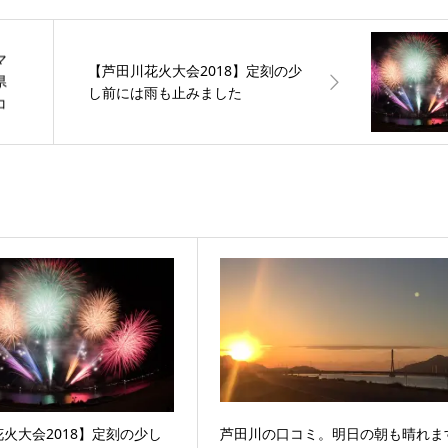
マ
【芦田川花火大会2018】定刻の少
県
し前には雨も止みました
コ
火大会2018】定刻の少し
芦田川の口コミ。明日の朝も晴れま