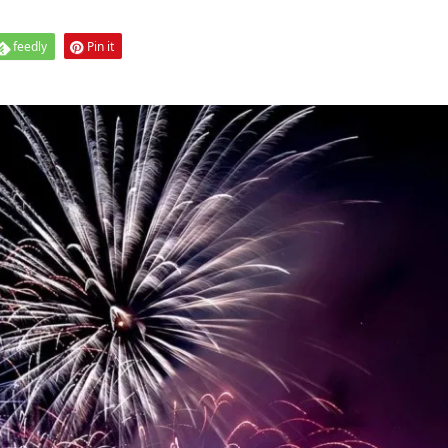
feedly
Pin it