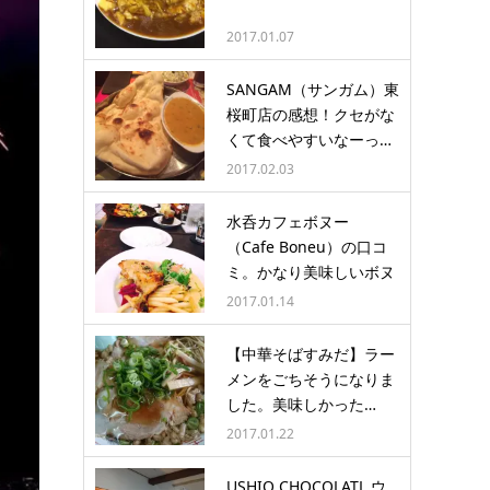
2017.01.07
SANGAM（サンガム）東
桜町店の感想！クセがな
くて食べやすいなーっ…
2017.02.03
水呑カフェボヌー
（Cafe Boneu）の口コ
ミ。かなり美味しいボヌ
ーチ…
2017.01.14
【中華そばすみだ】ラー
メンをごちそうになりま
した。美味しかった…
2017.01.22
USHIO CHOCOLATL ウ