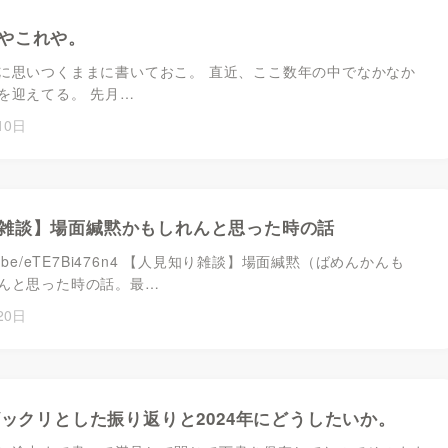
やこれや。
に思いつくままに書いておこ。 直近、ここ数年の中でなかなか
を迎えてる。 先月…
10日
雑談】場面緘黙かもしれんと思った時の話
youtu.be/eTE7Bi476n4 【人見知り雑談】場面緘黙（ばめんかんも
んと思った時の話。最…
20日
のザックリとした振り返りと2024年にどうしたいか。