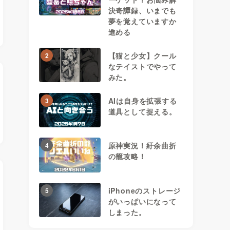
決奇譚録、いまでも
夢を覚えていますか
進める
【猫と少女】クール
2
なテイストでやって
みた。
AIは自身を拡張する
3
道具として捉える。
原神実況！紆余曲折
4
の籠攻略！
iPhoneのストレージ
5
がいっぱいになって
しまった。