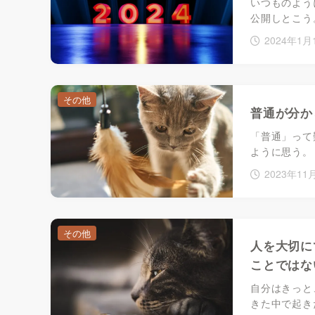
いつものよう
公開しとこう
2024年1月
その他
普通が分か
「普通」って
ように思う。
2023年11
その他
人を大切に
ことではな
自分はきっと
きた中で起き