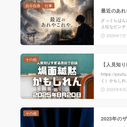
自分自身
仕事
最近のあれ
ざっくらばん
上位なピンチ
2026年7月
その他
【人見知り
https://
く）かもしれ
2025年8月
その他
2023年